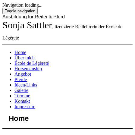
Navigation loading...
Toggle navigation
Ausbildung für Reiter & Pferd
Sonja Sattler
, lizenzierte Reitlehrerin der École de
Légèreté
Home
Über mich
École de Légèreté
Horsemanship
Angebot
Pferde
Ideen/Links
Galerie
Termine
Kontakt
Impressum
Home